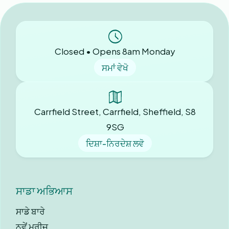
Closed • Opens 8am Monday
ਸਮਾਂ ਵੇਖੋ
Carrfield Street, Carrfield, Sheffield, S8
9SG
ਦਿਸ਼ਾ-ਨਿਰਦੇਸ਼ ਲਵੋ
ਸਾਡਾ ਅਭਿਆਸ
ਸਾਡੇ ਬਾਰੇ
ਨਵੇਂ ਮਰੀਜ਼