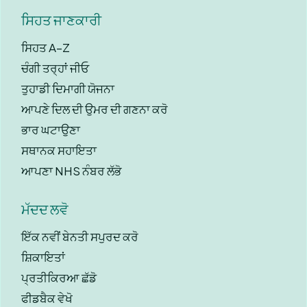
ਸਿਹਤ ਜਾਣਕਾਰੀ
ਸਿਹਤ A–Z
ਚੰਗੀ ਤਰ੍ਹਾਂ ਜੀਓ
ਤੁਹਾਡੀ ਦਿਮਾਗੀ ਯੋਜਨਾ
ਆਪਣੇ ਦਿਲ ਦੀ ਉਮਰ ਦੀ ਗਣਨਾ ਕਰੋ
ਭਾਰ ਘਟਾਉਣਾ
ਸਥਾਨਕ ਸਹਾਇਤਾ
ਆਪਣਾ NHS ਨੰਬਰ ਲੱਭੋ
ਮੱਦਦ ਲਵੋ
ਇੱਕ ਨਵੀਂ ਬੇਨਤੀ ਸਪੁਰਦ ਕਰੋ
ਸ਼ਿਕਾਇਤਾਂ
ਪ੍ਰਤੀਕਿਰਆ ਛੱਡੋ
ਫੀਡਬੈਕ ਵੇਖੋ